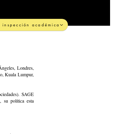
su inspección académica
Ángeles, Londres,
io, Kuala Lumpur,
ociedades). SAGE
 su política esta