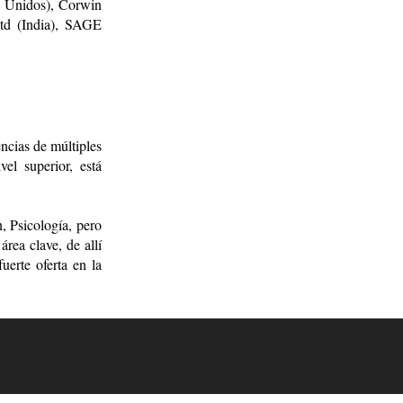
s Unidos), Corwin
td (India), SAGE
encias de múltiples
el superior, está
, Psicología, pero
rea clave, de allí
uerte oferta en la