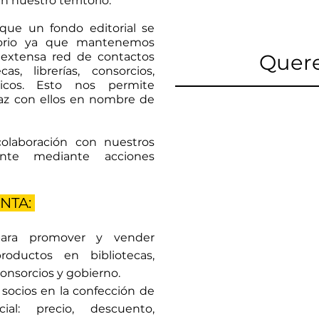
n nuestro territorio.
que un fondo editorial se
torio ya que mantenemos
 extensa red de contactos
Quer
s, librerías, consorcios,
micos. Esto nos permite
caz con ellos en nombre de
olaboración con nuestros
ente mediante acciones
NTA:
para promover y vender
roductos en bibliotecas,
consorcios y gobierno.
socios en la confección de
al: precio, descuento,